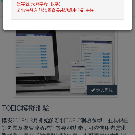
證字號(大寫字母+數字)
英文電子書
若無法登入 請洽圖資長或通識中心副主任
進入系統
TOEIC模擬測驗
模擬2018年3月開始的新制TOEIC測驗題型，並具備自
訂考題及學習成效統計等專利功能，可依使用者需求