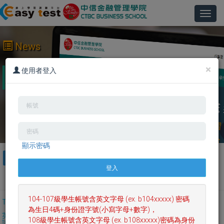
Toggl
navig
News
×
2016/12/22 Easy test線上學習測驗平台已經建置完
使用者登入
成，歡迎踴躍使用。
顯示密碼
ALL
英文檢定
英文聽力閱讀
英文口說寫作
英文單字文法
日文學習測驗
客製化系統
104-107級學生帳號含英文字母 (ex. b104xxxxx) 密碼
TOEIC模擬測驗
托福模擬測驗
TOEIC普及模考
單字測驗系統
為生日4碼+身份證字號(小寫字母+數字)，
英文口說測驗(AI
多益訓練課程
日文學習課程
YouTube頻道
108級學生帳號含英文字母 (ex. b108xxxxx)密碼為身份
評分)