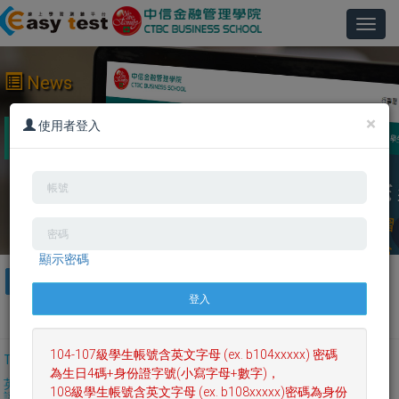
Toggl
navig
News
×
2016/12/22 Easy test線上學習測驗平台已經建置完
使用者登入
成，歡迎踴躍使用。
顯示密碼
ALL
英文檢定
英文聽力閱讀
英文口說寫作
英文單字文法
日文學習測驗
客製化系統
104-107級學生帳號含英文字母 (ex. b104xxxxx) 密碼
TOEIC模擬測驗
托福模擬測驗
TOEIC普及模考
單字測驗系統
為生日4碼+身份證字號(小寫字母+數字)，
英文口說測驗(AI
多益訓練課程
日文學習課程
YouTube頻道
108級學生帳號含英文字母 (ex. b108xxxxx)密碼為身份
評分)