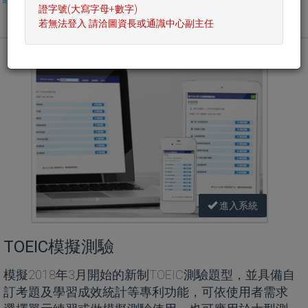
證字號(大寫字母+數字)
英文電子書
若無法登入 請洽圖資長或通識中心副主任
進入系統
TOEIC模擬測驗
模擬2018年3月開始的新制TOEIC測驗題型，並具備自
訂考題及學習成效統計等專利功能，可依使用者需求